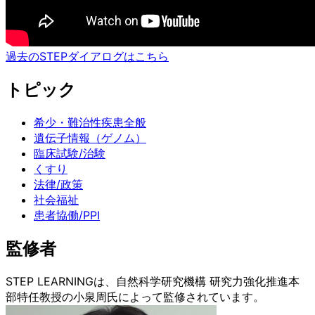
過去のSTEPダイアログはこちら
トピック
希少・難治性疾患全般
遺伝子情報（ゲノム）
臨床試験/治験
くすり
法律/政策
社会福祉
患者協働/PPI
監修者
STEP LEARNINGは、自然科学研究機構 研究力強化推進本
部特任教授の小泉周氏によって監修されています。