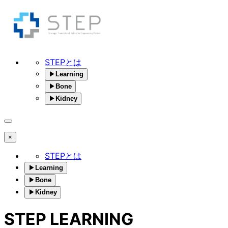
STEPとは
▶
Learning
▶
Bone
▶
Kidney
×
STEPとは
▶
Learning
▶
Bone
▶
Kidney
STEP LEARNING