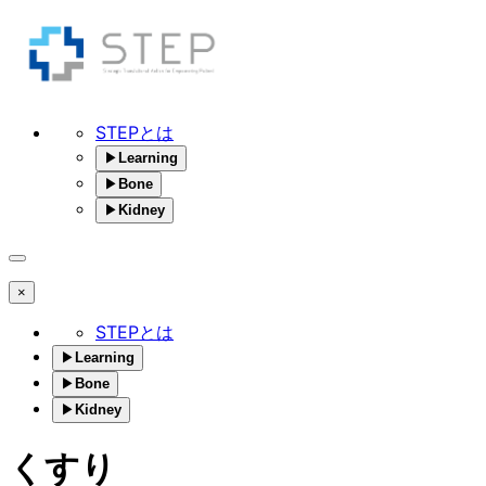
STEPとは
▶
Learning
▶
Bone
▶
Kidney
×
STEPとは
▶
Learning
▶
Bone
▶
Kidney
くすり