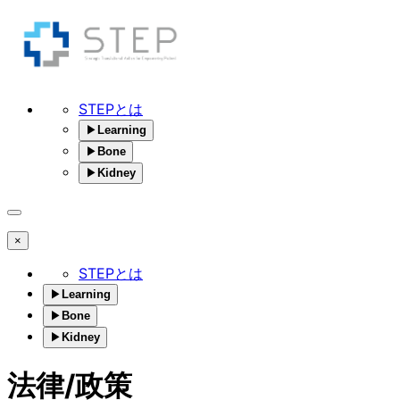
STEPとは
▶
Learning
▶
Bone
▶
Kidney
×
STEPとは
▶
Learning
▶
Bone
▶
Kidney
法律/政策