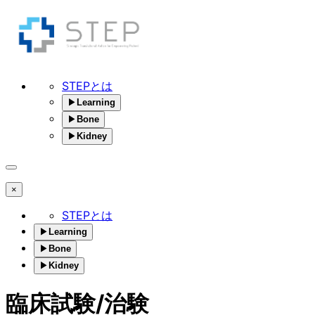
STEPとは
▶
Learning
▶
Bone
▶
Kidney
×
STEPとは
▶
Learning
▶
Bone
▶
Kidney
臨床試験/治験